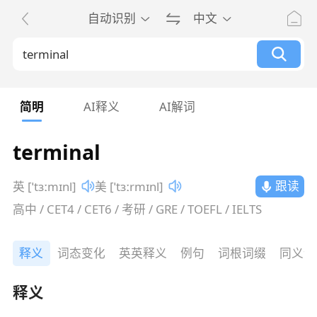
自动识别
中文
简明
AI释义
AI解词
terminal
跟读
英 [ˈtɜːmɪnl]
美 [ˈtɜːrmɪnl]
高中 / CET4 / CET6 / 考研 / GRE / TOEFL / IELTS
释义
词态变化
英英释义
例句
词根词缀
同义词
释义