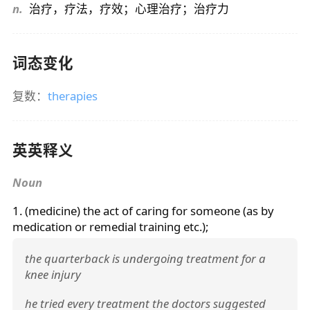
n.
治疗，疗法，疗效；心理治疗；治疗力
词态变化
复数：
therapies
英英释义
Noun
1. (medicine) the act of caring for someone (as by
medication or remedial training etc.);
the quarterback is undergoing treatment for a
knee injury
he tried every treatment the doctors suggested