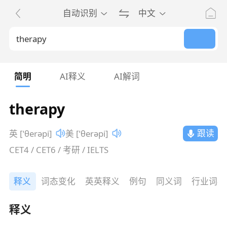
自动识别
中文
简明
AI释义
AI解词
therapy
跟读
英 [ˈθerəpi]
美 [ˈθerəpi]
CET4 / CET6 / 考研 / IELTS
释义
词态变化
英英释义
例句
同义词
行业词典
释义