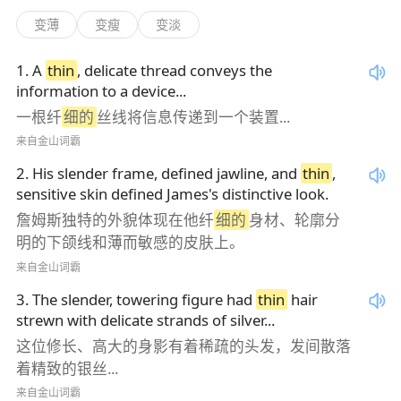
变薄
变瘦
变淡
1
.
A
thin
, delicate thread conveys the
information to a device...
一根纤
细的
丝线将信息传递到一个装置...
来自金山词霸
2
.
His slender frame, defined jawline, and
thin
,
sensitive skin defined James's distinctive look.
詹姆斯独特的外貌体现在他纤
细的
身材、轮廓分
明的下颌线和薄而敏感的皮肤上。
来自金山词霸
3
.
The slender, towering figure had
thin
hair
strewn with delicate strands of silver...
这位修长、高大的身影有着稀疏的头发，发间散落
着精致的银丝...
来自金山词霸