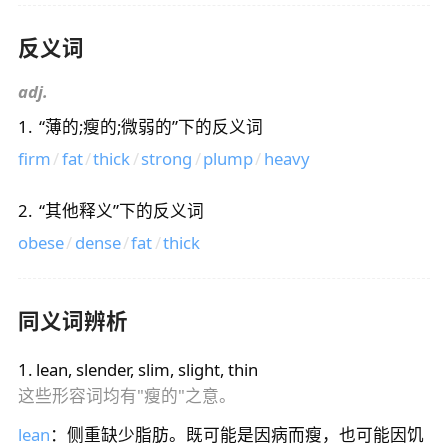
反义词
adj.
1
.
“
薄的;瘦的;微弱的
”下的反义词
firm
/
fat
/
thick
/
strong
/
plump
/
heavy
2
.
“
其他释义
”下的反义词
obese
/
dense
/
fat
/
thick
同义词辨析
1
.
lean, slender, slim, slight, thin
这些形容词均有"瘦的"之意。
lean
：侧重缺少脂肪。既可能是因病而瘦，也可能因饥