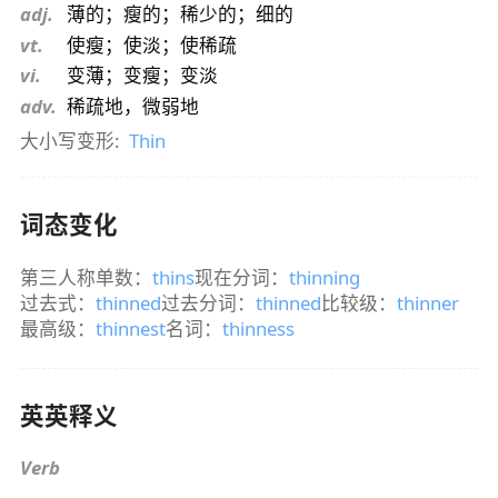
adj.
薄的；瘦的；稀少的；细的
vt.
使瘦；使淡；使稀疏
vi.
变薄；变瘦；变淡
adv.
稀疏地，微弱地
大小写变形:
Thin
词态变化
第三人称单数：
thins
现在分词：
thinning
过去式：
thinned
过去分词：
thinned
比较级：
thinner
最高级：
thinnest
名词：
thinness
英英释义
Verb