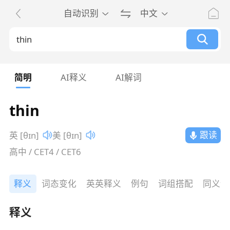
自动识别
中文
简明
AI释义
AI解词
thin
跟读
英 [θɪn]
美 [θɪn]
高中 / CET4 / CET6
释义
词态变化
英英释义
例句
词组搭配
同义词
释义