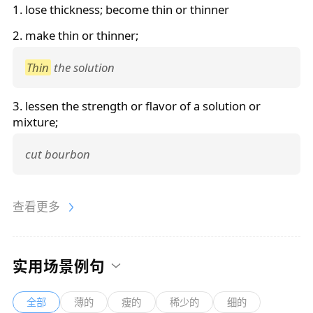
1. lose thickness; become
thin
or
thinner
2. make
thin
or
thinner
;
Thin
the solution
3. lessen the strength or flavor of a solution or
mixture;
cut bourbon
查看更多
实用场景例句
全部
薄的
瘦的
稀少的
细的