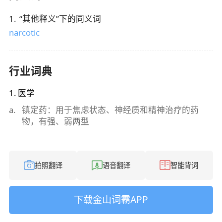
1
.
“
其他释义
”下的同义词
narcotic
行业词典
1
.
医学
a
.
镇定药：用于焦虑状态、神经质和精神治疗的药
物，有强、弱两型
拍照翻译
语音翻译
智能背词
下载金山词霸APP