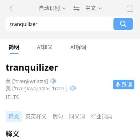
自动识别
中文
简明
AI释义
AI解词
tranquilizer
英 ['træŋkwɪlaɪzə]
跟读
美 [ˈtræŋkwəˌlaɪzɚ, ˈtræn-]
IELTS
释义
英英释义
例句
同义词
行业词典
释义