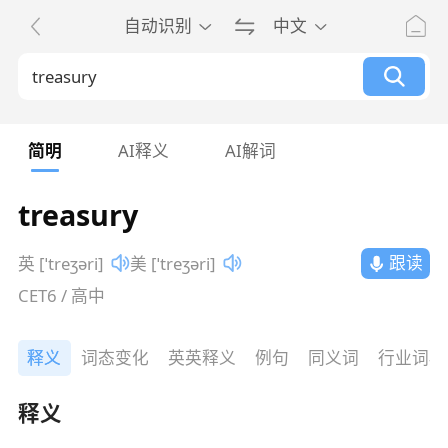
自动识别
中文
简明
AI释义
AI解词
treasury
跟读
英 [ˈtreʒəri]
美 [ˈtreʒəri]
CET6 / 高中
释义
词态变化
英英释义
例句
同义词
行业词典
释义