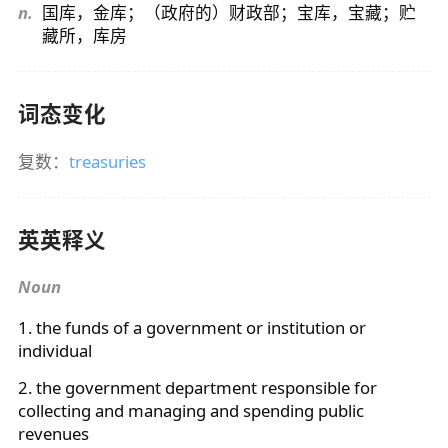
n.
国库，金库；（政府的）财政部；宝库，宝藏；贮
藏所，库房
词态变化
复数：
treasuries
英英释义
Noun
1. the funds of a government or institution or
individual
2. the government department responsible for
collecting and managing and spending public
revenues