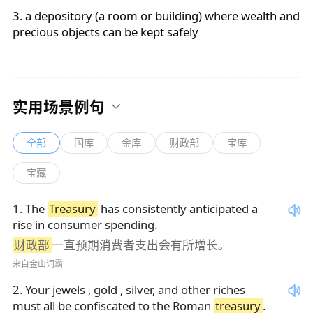
3. a depository (a room or building) where wealth and
precious objects can be kept safely
实用场景例句
全部
国库
金库
财政部
宝库
宝藏
1
.
The
Treasury
has consistently anticipated a
rise in consumer spending.
财政部
一直预期消费者支出会有所增长。
来自金山词霸
2
.
Your jewels , gold , silver, and other riches
must all be confiscated to the Roman
treasury
.