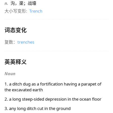
n.
沟，渠；战壕
大小写变形:
Trench
词态变化
复数：
trenches
英英释义
Noun
1. a ditch dug as a fortification having a parapet of
the excavated earth
2. a long steep-sided depression in the ocean floor
3. any long ditch cut in the ground