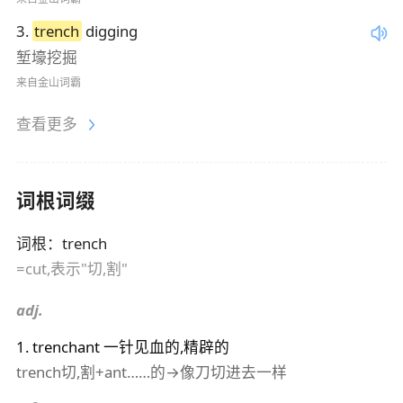
3
.
trench
digging
堑壕挖掘
来自金山词霸
查看更多
词根词缀
词根
：
trench
=cut,表示"切,割"
adj.
1
.
trenchant
一针见血的,精辟的
trench切,割+ant……的→像刀切进去一样