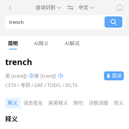
自动识别
中文
简明
AI释义
AI解词
trench
跟读
英 [trentʃ]
美 [trentʃ]
CET6 / 考研 / GRE / TOEFL / IELTS
释义
词态变化
英英释义
例句
词根词缀
同义词
释义