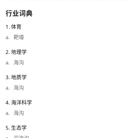
行业词典
1
.
体育
a
.
靶壕
2
.
地理学
a
.
海沟
3
.
地质学
a
.
海沟
4
.
海洋科学
a
.
海沟
5
.
生态学