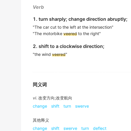
Verb
金山词霸
The powerful winds are likely to
veer
toward 
1. turn sharply; change direction abruptly;
"The car cut to the left at the intersection"
强劲的风随着强度增加，可能会转向南方。
"The motorbike
veered
to the right"
金山词霸
2. shift to a clockwise direction;
The driver had to
veer
sharply to avoid hitti
"the wind
veered
"
司机不得不突然急转弯以避免撞到行人。
金山词霸
The conversation is about to
veer
into an u
谈话即将转向一个意想不到的方向。
同义词
金山词霸
vi.
改变方向;改变航向
As she read the letter, her mood began to
v
change
shift
turn
swerve
她的情绪随着读信开始从兴奋转为失望。
金山词霸
其他释义
change
shift
swerve
turn
deflect