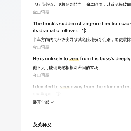
飞行员必须让飞机急剧转向，偏离跑道，以避免撞破周
金山词霸
The truck's sudden change in direction caus
its dramatic rollover.
卡车方向的突然改变导致其危险地横穿公路，迫使震惊
金山词霸
He is unlikely to
veer
from his boss's deeply
他不太可能偏离老板根深蒂固的立场。
金山词霸
I decided to
veer
away from the standard men
scallops.
展开全部
我决定偏离标准菜单选项，选择主厨的特色佳肴，其中
金山词霸
The storm's path began to
veer
unexpectedly
英英释义
风暴的路径开始意外地改变，朝海岸线方向移动...