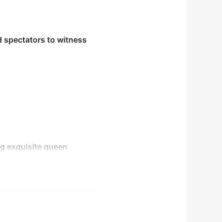
 spectators to witness
ng exquisite queen