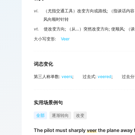
vi.
（尤指交通工具）改变方向或路线
;
（指谈话内容
风向顺时针转
vt.
使改变方向
;
（从…）突然改变方向
;
使顺风
;
（谈
大小写变形:
Veer
词态变化
第三人称单数
:
veers
;
过去式
:
veered
;
过去分
实用场景例句
全部
逐渐转向
改变
The pilot must sharply
veer
the plane away f