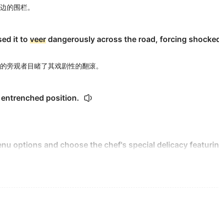
边的围栏。
ed it to
veer
dangerously across the road, forcing shocked
的旁观者目睹了其戏剧性的翻滚。
 entrenched position.
u options and choose the chef's special delicacy featuri
包含精致的皇后海扇贝。
 toward the coastline...