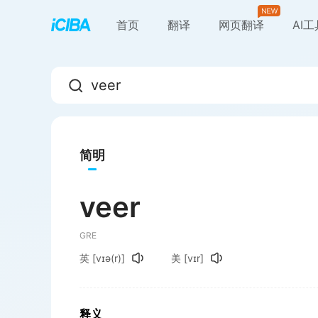
首页
翻译
网页翻译
AI
简明
veer
GRE
英
[vɪə(r)]
美
[vɪr]
释义