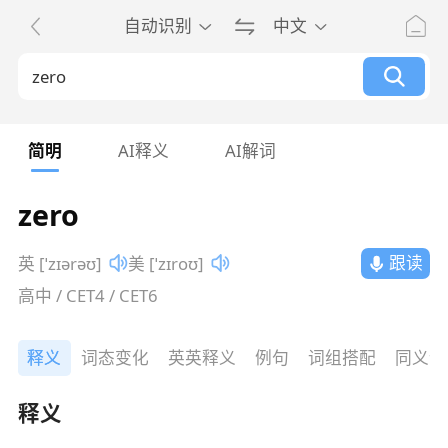
自动识别
中文
简明
AI释义
AI解词
zero
跟读
英 [ˈzɪərəʊ]
美 [ˈzɪroʊ]
高中 / CET4 / CET6
释义
词态变化
英英释义
例句
词组搭配
同义词
释义