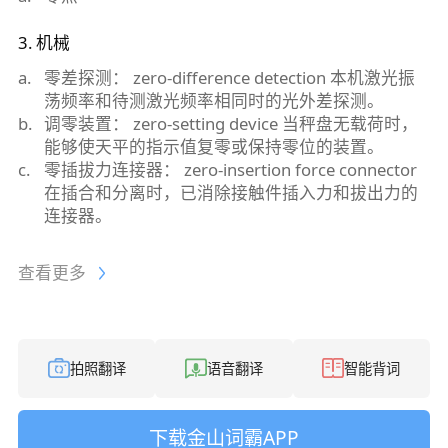
3
.
机械
a
.
零差探测： zero-difference detection 本机激光振
荡频率和待测激光频率相同时的光外差探测。
b
.
调零装置： zero-setting device 当秤盘无载荷时，
能够使天平的指示值复零或保持零位的装置。
c
.
零插拔力连接器： zero-insertion force connector
在插合和分离时，已消除接触件插入力和拔出力的
连接器。
查看更多
拍照翻译
语音翻译
智能背词
下载金山词霸APP