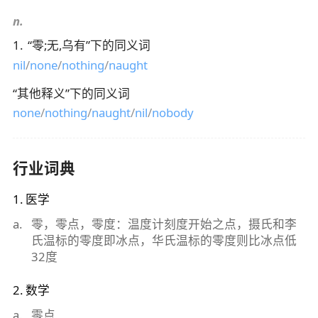
n.
1
.
“
零;无,乌有
”下的同义词
nil
/
none
/
nothing
/
naught
“
其他释义
”下的同义词
none
/
nothing
/
naught
/
nil
/
nobody
行业词典
1
.
医学
a
.
零，零点，零度：温度计刻度开始之点，摄氏和李
氏温标的零度即冰点，华氏温标的零度则比冰点低
32度
2
.
数学
a
.
零点